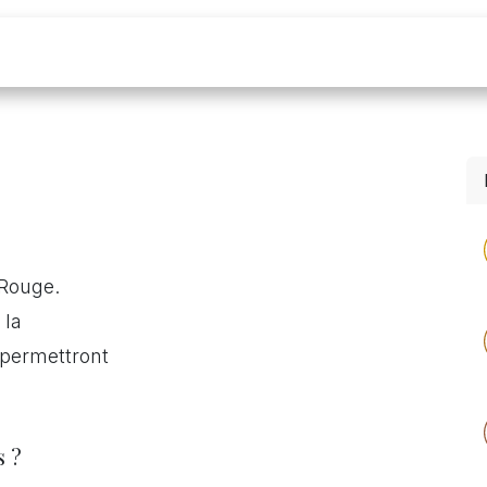
Saison culturelle
Salles & traiteur
Entrepr
 Rouge.
 la
 permettront
 ?