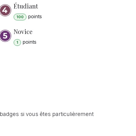
Étudiant
point
s
100
Novice
point
s
1
badges si vous êtes particulièrement