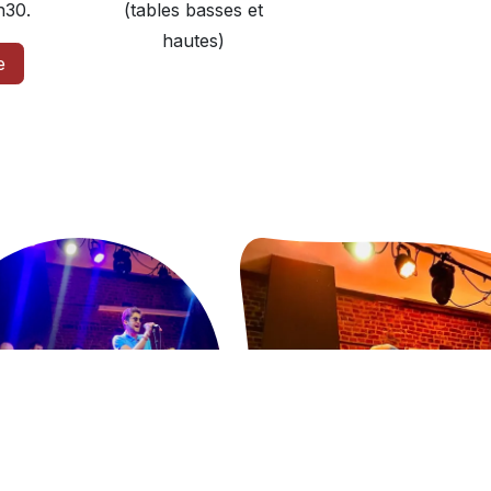
h30.
(tables basses et
hautes)
e