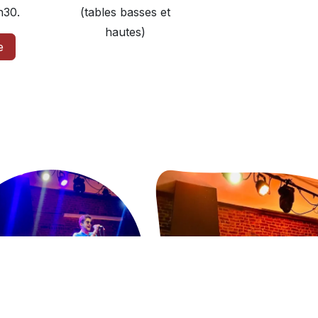
h30.
(tables basses et
hautes)
e