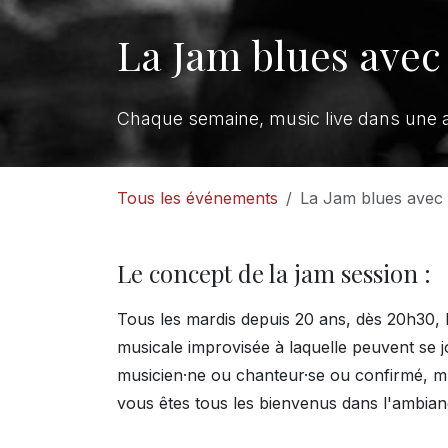
La Jam blues av
Chaque semaine, music live dans une 
Tous les événements
La Jam blues ave
Le concept de la jam session :
Tous les mardis depuis 20 ans, dès 20h30, 
musicale improvisée à laquelle peuvent se j
musicien·ne ou chanteur·se ou confirmé, mu
vous êtes tous les bienvenus dans l'ambianc