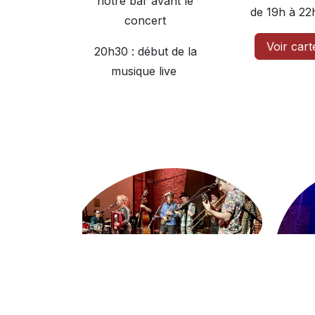
notre bar avant le
de 19h à 22
concert
Voir cart
20h30 : début de la
musique live